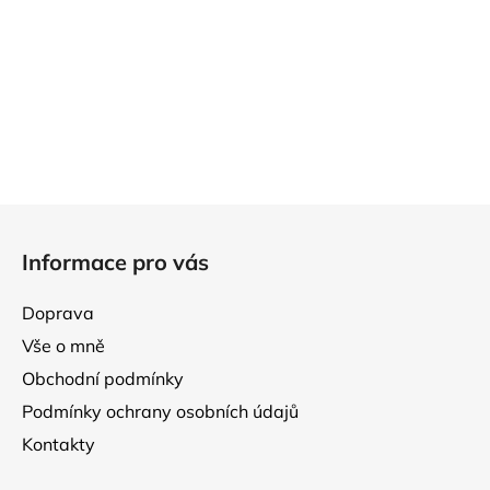
Z
á
Informace pro vás
p
a
Doprava
t
Vše o mně
í
Obchodní podmínky
Podmínky ochrany osobních údajů
Kontakty