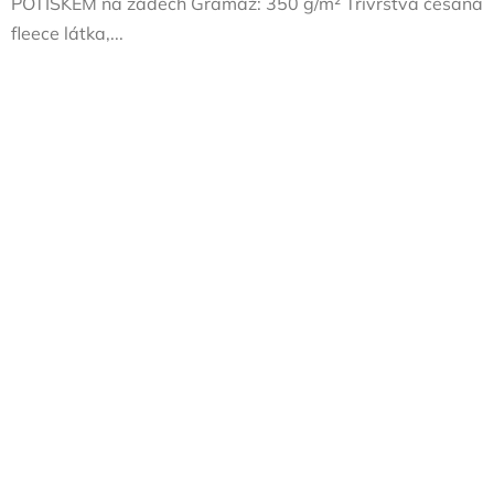
POTISKEM na zádech Gramáž: 350 g/m² Třívrstvá česaná
fleece látka,...