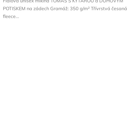
Fialová unisex mikina TOMÁŠ S KYTAROU a DUHOVÝM
POTISKEM na zádech Gramáž: 350 g/m² Třívrstvá česaná
fleece...