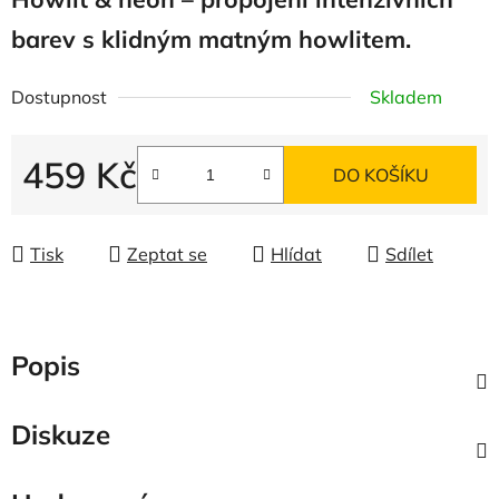
barev s klidným matným howlitem.
Dostupnost
Skladem
459 Kč
DO KOŠÍKU
Měrná cena:
Tisk
Zeptat se
Hlídat
Sdílet
Popis
Diskuze