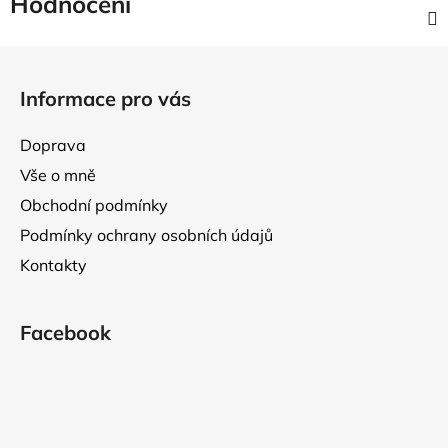
Hodnocení
Z
á
Informace pro vás
p
a
Doprava
t
Vše o mně
í
Obchodní podmínky
Podmínky ochrany osobních údajů
Kontakty
Facebook