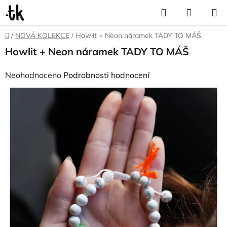
Přejít
Hledat
NÁKUP
na
KOŠÍK
obsah
Domů
/
NOVÁ KOLEKCE
/
Howlit + Neon náramek TADY TO MÁŠ
Howlit + Neon náramek TADY TO MÁŠ
Průměrné
Neohodnoceno
Podrobnosti hodnocení
hodnocení
produktu
je
0,0
z
5
hvězdiček.