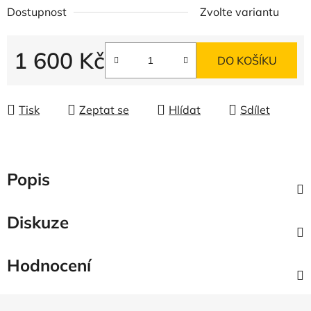
Dostupnost
Zvolte variantu
1 600 Kč
DO KOŠÍKU
Měrná cena:
Tisk
Zeptat se
Hlídat
Sdílet
Popis
Diskuze
Hodnocení
Z