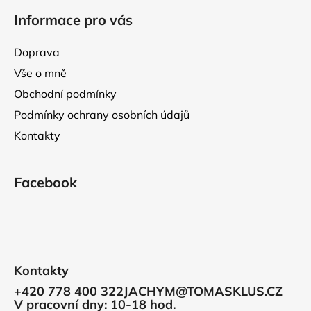
á
Informace pro vás
p
a
Doprava
t
Vše o mně
í
Obchodní podmínky
Podmínky ochrany osobních údajů
Kontakty
Facebook
Kontakty
+420 778 400 322
JACHYM@TOMASKLUS.CZ
V pracovní dny: 10-18 hod.