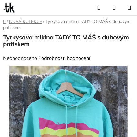
Přejít
Hledat
NÁKUP
na
KOŠÍK
obsah
Domů
/
NOVÁ KOLEKCE
/
Tyrkysová mikina TADY TO MÁŠ s duhovým
potiskem
Tyrkysová mikina TADY TO MÁŠ s duhovým
potiskem
Průměrné
Neohodnoceno
Podrobnosti hodnocení
hodnocení
produktu
je
0,0
z
5
hvězdiček.