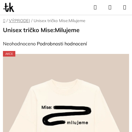
Přejít
Hledat
NÁKUP
na
KOŠÍK
obsah
Domů
/
VÝPRODEJ
/
Unisex tričko Mise:Milujeme
Unisex tričko Mise:Milujeme
Průměrné
Neohodnoceno
Podrobnosti hodnocení
hodnocení
AKCE
produktu
je
0,0
z
5
hvězdiček.