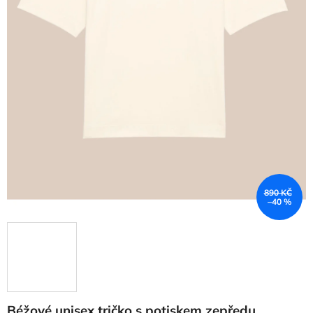
890 KČ
–40 %
Béžové unisex tričko s potiskem zepředu